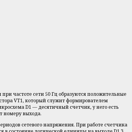
 при частоте сети 50 Гц образуются положительные
зистора VT1, который служит формирователем
икросхема D1 — десятичный счетчик, у него есть
ет номеру выхода.
 периодов сетевого напряжения. При работе счетчика
я в состояние логической единицы на выходе D1.3.