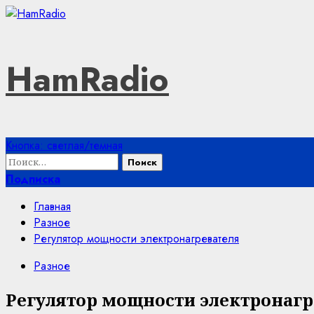
Перейти
к
содержимому
HamRadio
Основное
Кнопка: светлая/темная
меню
Найти:
Подписка
Главная
Разное
Регулятор мощности электронагревателя
Разное
Регулятор мощности электронагр