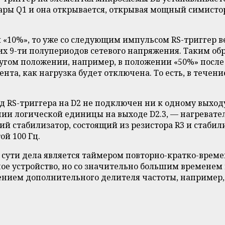
пары Q1 и она открывается, открывая мощный симисто
 «10%», то уже со следующим импульсом RS-триггер в
х 9-ти полупериодов сетевого напряжения. Таким обр
угом положении, например, в положении «50%» после 
ента, как нагрузка будет отключена. То есть, в тече
д RS-триггера на D2 не подключен ни к одному выходу
ии логической единицы на выходе D2.3, — нагревате
й стабилизатор, состоящий из резистора R3 и стабил
й 100 Гц.
сути дела является таймером повторно-кратко-време
ное устройство, но со значительно большим временем
нием дополнительного делителя частоты, например, т