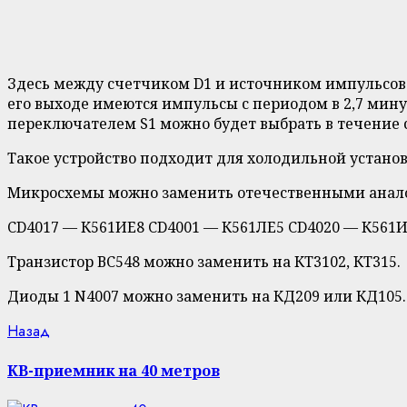
Здесь между счетчиком D1 и источником импульсов ч
его выходе имеются импульсы с периодом в 2,7 мину
переключателем S1 можно будет выбрать в течение 
Такое устройство подходит для холодильной устано
Микросхемы можно заменить отечественными анал
CD4017 — К561ИЕ8 CD4001 — К561ЛЕ5 CD4020 — К561И
Транзистор ВС548 можно заменить на КТ3102, КТ315.
Диоды 1 N4007 можно заменить на КД209 или КД105.
Навигация
Предыдущая
Назад
запись:
записи
КВ-приемник на 40 метров