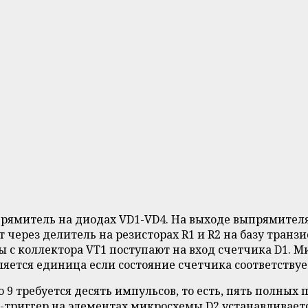
рямитель на диодах VD1-VD4. На выходе выпрямителя
 через делитель на резисторах R1 и R2 на базу тран
ы с коллектора VT1 поступают на вход счетчика D1. М
вляется единица если состояние счетчика соответству
о 9 требуется десять импульсов, то есть, пять полных
S-триггер на элементах микросхемы D2 устанавливаетс