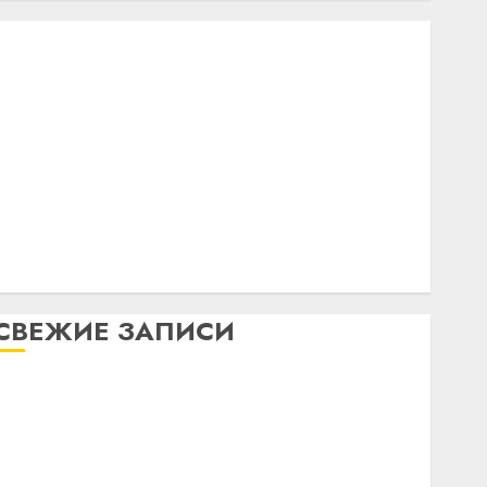
Онлайн калькулятор резисторов
Калькулятор антенны Moxon
Приемная техника
Ламповая техника
Начинающим
Канал в дзене
Технологии
Трансиверы
Питание
Разное
СВЕЖИЕ ЗАПИСИ
Переключатель управляемый датчиком
температуры
Источник питания 5 вольт
Аналоговый генератор 1 кГц