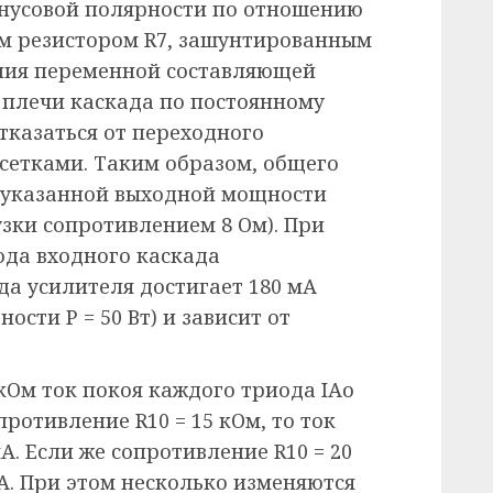
инусовой полярности по отношению
ым резистором R7, зашунтированным
ния переменной составляющей
 плечи каскада по постоянному
тказаться от переходного
сетками. Таким образом, общего
я указанной выходной мощности
зки сопротивлением 8 Ом). При
ода входного каскада
а усилителя достигает 180 мА
сти Р = 50 Вт) и зависит от
 кОм ток покоя каждого триода IАо
противление R10 = 15 кОм, то ток
мА. Если же сопротивление R10 = 20
 мА. При этом несколько изменяются