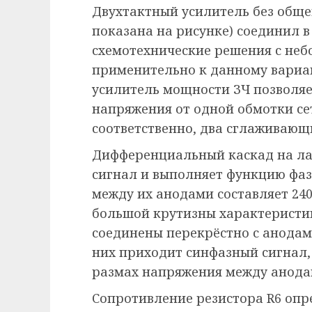
Двухтактный усилитель без общей
показана на рисунке) соединил 
схемотехнические решения с не
применительно к данному вариа
усилитель мощности ЗЧ позволяе
напряжения от одной обмотки се
соответственно, два сглаживающ
Дифференциальный каскад на лам
сигнал и выполняет функцию фа
между их анодами составляет 24
большой крутизны характеристики
соединены перекрёстно с анодами
них приходит синфазный сигнал,
размах напряжения между анодам
Сопротивление резистора R6 оп