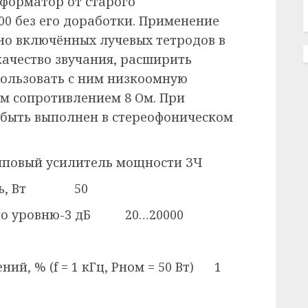
форматор от старого
00 без его доработки. Применение
но включённых лучевых тетродов в
качество звучания, расширить
пользовать с ним низкоомную
ым сопротивлением 8 Ом. При
 быть выполнен в стереофоническом
мповый усилитель мощности ЗЧ
ость, Вт 50
, по уровню-3 дБ 20…20000
й, % (f = 1 кГц, Рном = 50 Вт) 1