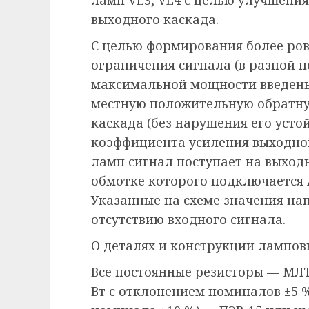
ламп VL3, VL4 с целью улучшени
выходного каскада.
С целью формирования более ро
ограничения сигнала (в разной 
максимальной мощности введены 
местную положительную обратную
каскада (без нарушения его устой
коэффициента усиления выходног
ламп сигнал поступает на выход
обмотке которого подключается 
Указанные на схеме значения на
отсутствию входного сигнала.
О деталях и конструкции лампо
Все постоянные резисторы — МЛ
Вт с отклонением номиналов ±5 %