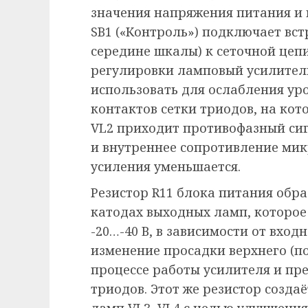
значения напряжения питания и
SB1 («Контроль») подключает вст
середине шкалы) к сеточной цеп
регулировки ламповый усилител
использовать для ослабления ур
контактов сетки триодов, на кот
VL2 приходит противофазный сиг
и внутреннее сопротивление ми
усиления уменьшается.
Резистор R11 блока питания обр
катодах выходных ламп, которое
-20…-40 В, в зависимости от вход
изменение просадки верхнего (по
процессе работы усилителя и пр
триодов. Этот же резистор созда