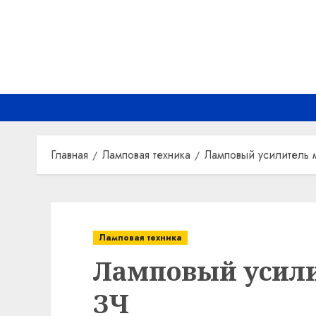
Перейти
к
содержимому
Главная
Ламповая техника
Ламповый усилитель 
Ламповая техника
Ламповый усил
ЗЧ