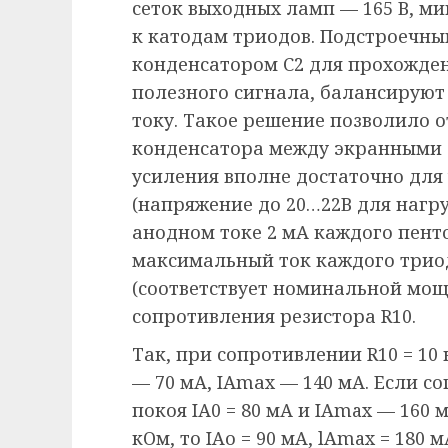
сеток выходных ламп — 165 В, м
к катодам триодов. Подстроечн
конденсатором С2 для прохожде
полезного сигнала, балансируют
току. Такое решение позволило о
конденсатора между экранными 
усиления вполне достаточно дл
(напряжение до 20…22В для нагру
анодном токе 2 мА каждого пент
максимальный ток каждого триод
(соответствует номинальной мощно
сопротивления резистора R10.
Так, при сопротивлении R10 = 10
— 70 мА, IАmах — 140 мА. Если со
покоя IА0 = 80 мА и IAmax — 160 
кОм, то IAо = 90 мA, lAmax = 180