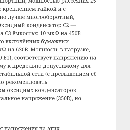
мпортный, мощностью рассеяния 25
с креплением гайкой и с
, но лучше многооборотный,
Оксидный конденсатор С2 —
а С3 ёмкостью 10 мкФ на 450В
но включённых бумажных
Ф на 630В. Мощность в нагрузке,
 Вт), соответствует напряжению на
му к предельно допустимому для
стабильной сети (с превышением её
о рекомендовать
ры оксидных конденсаторов
льное напряжение (350В), но
я напряжения на этих