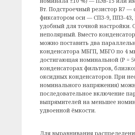
номинала ±10 %) — ПЭВ-15 или и
Вт. Подстроечный резистор R7 — 
фиксатором оси — СПЗ-9, ППЗ-43
удобный для точной настройки. 
неполярный. Вместо конденсатор
можно поставить два параллель
конденсатора МБГП, МБГО по 4 мк
достигающая номинальной (Р = 50
конденсаторах фильтров, близко
оксидных конденсаторов. При не
номинального напряжения) можн
последовательное включение па
выпрямителей на меньшее номина
удвоенной ёмкости.
Для выравнивания распределени