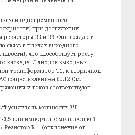
я симметрии и линейности
вного и одновременного
полярности) при достижении
резисторы R3 и R8. Они создают
 связь в плечах выходного
чивости), что способствует росту
о каскада. С анодов выходных
ной трансформатор Т1, к вторичной
АС сопротивлением 6…12 Ом.
пряжений и токов соответствуют
вый усилитель мощности ЗЧ
Т-0,5 или импортные мощностью 1
. Резистор R11 (отклонение от