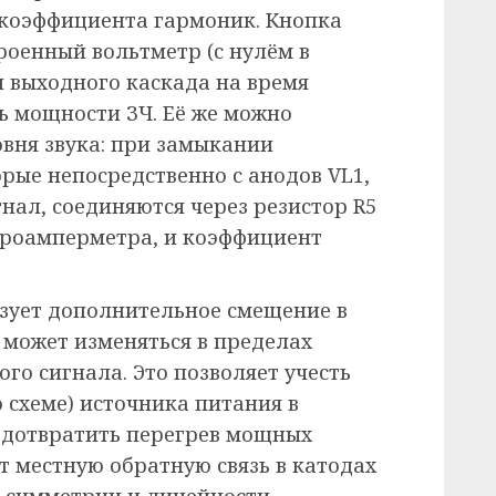
 коэффициента гармоник. Кнопка
роенный вольтметр (с нулём в
и выходного каскада на время
ь мощности ЗЧ. Её же можно
овня звука: при замыкании
орые непосредственно с анодов VL1,
нал, соединяются через резистор R5
кроамперметра, и коэффициент
азует дополнительное смещение в
 может изменяться в пределах
ного сигнала. Это позволяет учесть
 схеме) источника питания в
едотвратить перегрев мощных
ёт местную обратную связь в катодах