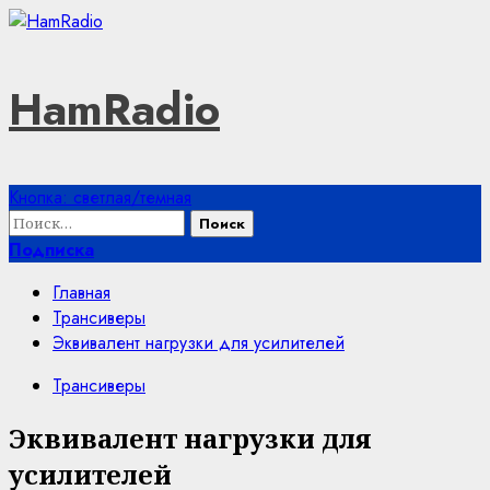
Перейти
к
содержимому
HamRadio
Основное
Кнопка: светлая/темная
меню
Найти:
Подписка
Главная
Трансиверы
Эквивалент нагрузки для усилителей
Трансиверы
Эквивалент нагрузки для
усилителей