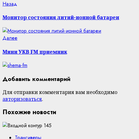
Навигация
Предыдущая
Назад
запись:
записи
Монитор состояния литий-ионной батареи
Следующая
Далее
запись:
Мини УКВ FM приемник
Добавить комментарий
Для отправки комментария вам необходимо
авторизоваться
.
Похожие новости
Трансиверы